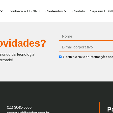
Conheça a EBRING
Conteúdos
Contato
Seja um EBR
ovidades?
mundo da tecnologia!
Autorizo o envio de informações sob
formado!
(11) 3045-5055
P
comercial@ebring.com.br