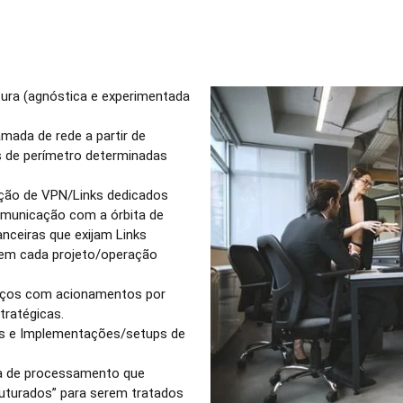
tura (agnóstica e experimentada
mada de rede a partir de
s de perímetro determinadas
tação de VPN/Links dedicados
municação com a órbita de
anceiras que exijam Links
em cada projeto/operação
rviços com acionamentos por
tratégicas.
es e Implementações/setups de
ra de processamento que
ruturados” para serem tratados